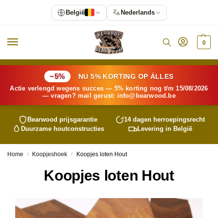
België
Nederlands
0
−5%
NU 5% KORTING OP ÁLLES
Actie verlengd wegens succes — 5% korting nog t/m 15/08/2026
— vragen? mail gerust:
info@
bearwood
.be
Bearwood
prijsgarantie
14 dagen herroepingsrecht
Duurzame houtconstructies
Levering in België
Home
Koopjeshoek
Koopjes loten Hout
/
/
Koopjes loten Hout