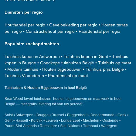
Diensten per regio
Houthandel per regio
•
Gevelbekleding per regio
•
Houten terras
per regio
•
Constructiehout per regio
•
Paardenstal per regio
Populaire zoekopdrachten
Tuinhuis kopen in Antwerpen
•
Tuinhuis kopen in Gent
•
Tuinhuis
kopen in Brugge
•
Goedkope tuinhuizen België
•
Tuinhuis op maat
•
Modern tuinhuis
•
Houten bijgebouwen
•
Tuinhuis prijs België
•
Tuinhuis Vlaanderen
•
Paardenstal op maat
Tuinhuizen & Houten Bijgebouwen in heel België
Bear Wood
levert tuinhuizen, houten bijgebouwen en maatwerk in heel
België — met gratis levering tot aan uw perceel:
Aalst
•
Antwerpen
•
Brugge
•
Brussel
•
Buggenhout
•
Dendermonde
•
Genk
•
Gent
•
Hasselt
•
Kortrijk
•
Leuven
•
Londerzeel
•
Mechelen
•
Oostende
•
Puurs-Sint-Amands
•
Roeselare
•
Sint-Niklaas
•
Turnhout
•
Waregem