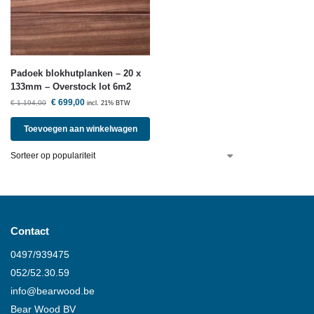
Padoek blokhutplanken – 20 x
133mm – Overstock lot 6m2
€
699,00
€
1.194,00
incl. 21% BTW
Toevoegen aan winkelwagen
Contact
0497/939475
052/52.30.59
info@
bearwood
.be
Bear Wood
BV