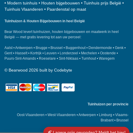
•
Modern tuinhuis
•
Houten bijgebouwen
•
Tuinhuis prijs België
•
Tuinhuis Vlaanderen
•
Paardenstal op maat
Tuinhuizen & Houten Bijgebouwen in heel België
Bear Wood
levert tuinhuizen, houten bijgebouwen en maatwerk in heel
België — met gratis levering tot aan uw perceel:
Aalst
•
Antwerpen
•
Brugge
•
Brussel
•
Buggenhout
•
Dendermonde
•
Genk
•
Gent
•
Hasselt
•
Kortrijk
•
Leuven
•
Londerzeel
•
Mechelen
•
Oostende
•
Puurs-Sint-Amands
•
Roeselare
•
Sint-Niklaas
•
Turnhout
•
Waregem
©
Bearwood
2026 built by
Codebyte
Tuinhuizen per provincie
Oost-Vlaanderen
•
West-Vlaanderen
•
Antwerpen
•
Limburg
•
Vlaams-
Brabant
•
Brussel
Lagere prijs gevonden? Meldt het hier!