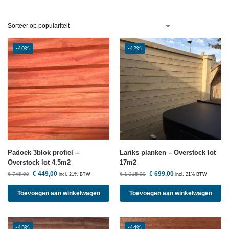
-40%
-42%
Padoek 3blok profiel –
Lariks planken – Overstock lot
Overstock lot 4,5m2
17m2
€
449,00
€
699,00
€
745,00
€
1.215,00
incl. 21% BTW
incl. 21% BTW
Toevoegen aan winkelwagen
Toevoegen aan winkelwagen
-48%
-44%