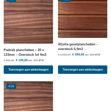
Afzelia gevelplanchetten –
overstock 6,9m2
Padoek planchetten – 20 x
133mm – Overstock lot 4m2
€
599,00
€
1.065,00
incl. 21% BTW
€
199,00
€
380,00
incl. 21% BTW
Toevoegen aan winkelwagen
Toevoegen aan winkelwagen
-41%