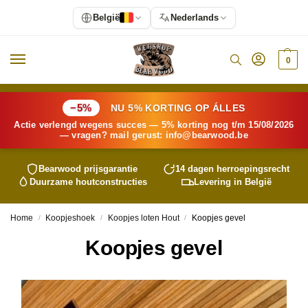
België
Nederlands
0
−5%
NU 5% KORTING OP ÁLLES
Actie verlengd wegens succes — 5% korting nog t/m 15/08/2026
— vragen? mail gerust:
info@
bearwood
.be
Bearwood
prijsgarantie
14 dagen herroepingsrecht
Duurzame houtconstructies
Levering in België
Home
Koopjeshoek
Koopjes loten Hout
Koopjes gevel
/
/
/
Koopjes gevel