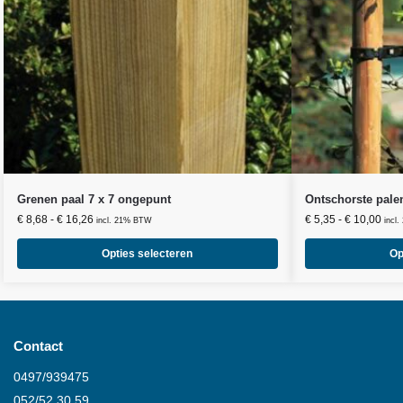
Grenen paal 7 x 7 ongepunt
Ontschorste pale
€
8,68
-
€
16,26
€
5,35
-
€
10,00
incl. 21% BTW
incl
Opties selecteren
Op
Contact
0497/939475
052/52.30.59