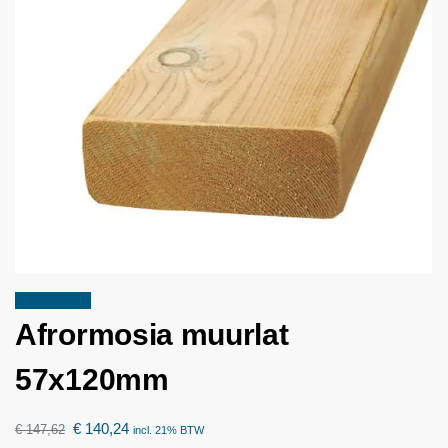
Aanbieding!
Afrormosia muurlat
57x120mm
€
140,24
€
147,62
incl. 21% BTW