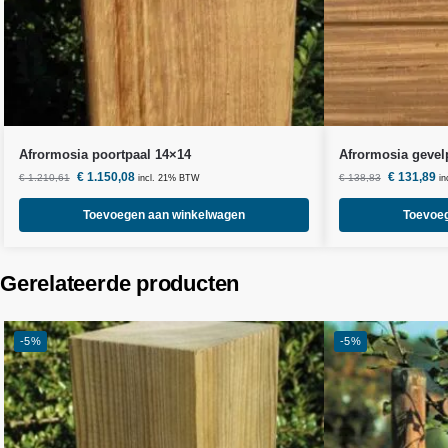
Afrormosia poortpaal 14×14
Afrormosia gevel
€
1.150,08
€
131,89
€
1.210,61
€
138,83
incl. 21% BTW
i
Toevoegen aan winkelwagen
Toevoe
Gerelateerde producten
-5%
-5%