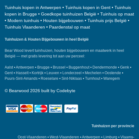
Tuinhuis kopen in Antwerpen
•
Tuinhuis kopen in Gent
•
Tuinhuis
kopen in Brugge
•
Goedkope tuinhuizen België
•
Tuinhuis op maat
•
Modern tuinhuis
•
Houten bijgebouwen
•
Tuinhuis prijs België
•
Tuinhuis Vlaanderen
•
Paardenstal op maat
Tuinhuizen & Houten Bijgebouwen in heel België
Bear Wood
levert tuinhuizen, houten bijgebouwen en maatwerk in heel
België — met gratis levering tot aan uw perceel:
Aalst
•
Antwerpen
•
Brugge
•
Brussel
•
Buggenhout
•
Dendermonde
•
Genk
•
Gent
•
Hasselt
•
Kortrijk
•
Leuven
•
Londerzeel
•
Mechelen
•
Oostende
•
Puurs-Sint-Amands
•
Roeselare
•
Sint-Niklaas
•
Turnhout
•
Waregem
©
Bearwood
2026 built by
Codebyte
Tuinhuizen per provincie
Oost-Vlaanderen
•
West-Vlaanderen
•
Antwerpen
•
Limburg
•
Vlaams-