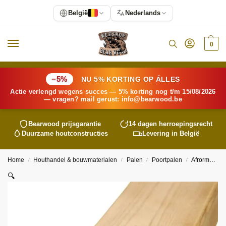
België
Nederlands
0
−5%
NU 5% KORTING OP ÁLLES
Actie verlengd wegens succes — 5% korting nog t/m 15/08/2026
— vragen? mail gerust:
info@
bearwood
.be
Bearwood
prijsgarantie
14 dagen herroepingsrecht
Duurzame houtconstructies
Levering in België
Home
Houthandel & bouwmaterialen
Palen
Poortpalen
Afrormosia muurlat 57x120mm
/
/
/
/
🔍