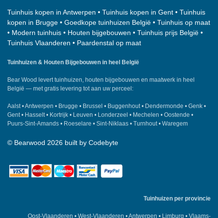
Tuinhuis kopen in Antwerpen
•
Tuinhuis kopen in Gent
•
Tuinhuis
kopen in Brugge
•
Goedkope tuinhuizen België
•
Tuinhuis op maat
•
Modern tuinhuis
•
Houten bijgebouwen
•
Tuinhuis prijs België
•
Tuinhuis Vlaanderen
•
Paardenstal op maat
Tuinhuizen & Houten Bijgebouwen in heel België
Bear Wood
levert tuinhuizen, houten bijgebouwen en maatwerk in heel
België — met gratis levering tot aan uw perceel:
Aalst
•
Antwerpen
•
Brugge
•
Brussel
•
Buggenhout
•
Dendermonde
•
Genk
•
Gent
•
Hasselt
•
Kortrijk
•
Leuven
•
Londerzeel
•
Mechelen
•
Oostende
•
Puurs-Sint-Amands
•
Roeselare
•
Sint-Niklaas
•
Turnhout
•
Waregem
©
Bearwood
2026 built by
Codebyte
Tuinhuizen per provincie
Oost-Vlaanderen
•
West-Vlaanderen
•
Antwerpen
•
Limburg
•
Vlaams-