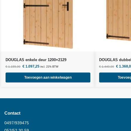
DOUGLAS enkele deur 1200×2129
DOUGLAS dubbele
€
1.097,25
€
1.368,
€
1.155,00
€
1.440,00
incl. 21% BTW
Toevoegen aan winkelwagen
Toevoe
Contact
0497/939475
052/52.30.59