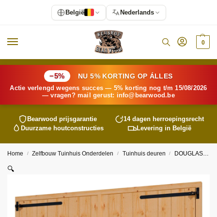
België
Nederlands
0
−5%
NU 5% KORTING OP ÁLLES
Actie verlengd wegens succes — 5% korting nog t/m 15/08/2026
— vragen? mail gerust:
info@
bearwood
.be
Bearwood
prijsgarantie
14 dagen herroepingsrecht
Duurzame houtconstructies
Levering in België
Home
Zelfbouw Tuinhuis Onderdelen
Tuinhuis deuren
DOUGLAS dubbele deur 2400×2129
/
/
/
🔍