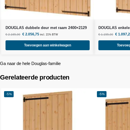
DOUGLAS dubbele deur met raam 2400×2129
DOUGLAS enkele 
€
2.056,75
€
1.097,
€
2.165,00
€
1.155,00
incl. 21% BTW
Toevoegen aan winkelwagen
Toevoe
Ga naar de hele Douglas-familie
Gerelateerde producten
-5%
-5%