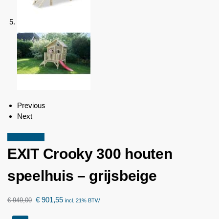
Previous
Next
Aanbieding!
EXIT Crooky 300 houten
speelhuis – grijsbeige
€
901,55
€
949,00
incl. 21% BTW