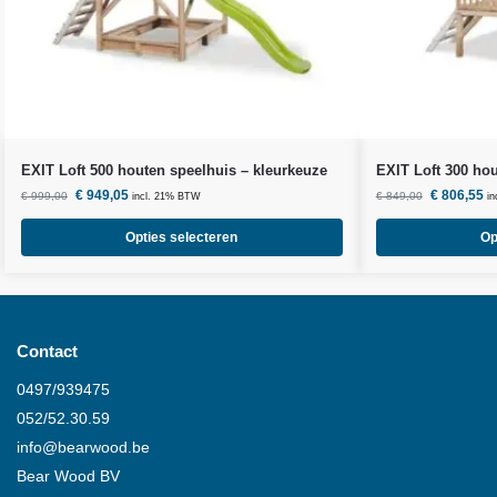
EXIT Loft 500 houten speelhuis – kleurkeuze
EXIT Loft 300 hou
€
949,05
€
806,55
€
999,00
€
849,00
incl. 21% BTW
i
Opties selecteren
Op
Contact
0497/939475
052/52.30.59
info@
bearwood
.be
Bear Wood
BV