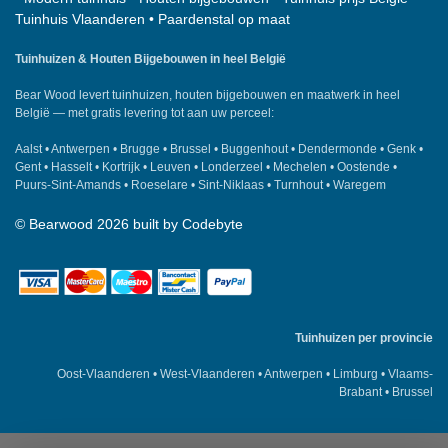
Tuinhuis Vlaanderen
•
Paardenstal op maat
Tuinhuizen & Houten Bijgebouwen in heel België
Bear Wood
levert tuinhuizen, houten bijgebouwen en maatwerk in heel
België — met gratis levering tot aan uw perceel:
Aalst
•
Antwerpen
•
Brugge
•
Brussel
•
Buggenhout
•
Dendermonde
•
Genk
•
Gent
•
Hasselt
•
Kortrijk
•
Leuven
•
Londerzeel
•
Mechelen
•
Oostende
•
Puurs-Sint-Amands
•
Roeselare
•
Sint-Niklaas
•
Turnhout
•
Waregem
©
Bearwood
2026 built by
Codebyte
Tuinhuizen per provincie
Oost-Vlaanderen
•
West-Vlaanderen
•
Antwerpen
•
Limburg
•
Vlaams-
Brabant
•
Brussel