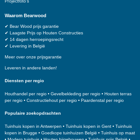
Projectfoto’s
Waarom
Bearwood
✔
Bear Wood
prijs garantie
✔
Laagste Prijs op Houten Constructies
✔
14 dagen herroepingsrecht
✔
Levering in België
Meer over onze prijsgarantie
Leveren in andere landen!
Diensten per regio
Houthandel per regio
•
Gevelbekleding per regio
•
Houten terras
per regio
•
Constructiehout per regio
•
Paardenstal per regio
Populaire zoekopdrachten
Tuinhuis kopen in Antwerpen
•
Tuinhuis kopen in Gent
•
Tuinhuis
kopen in Brugge
•
Goedkope tuinhuizen België
•
Tuinhuis op maat
•
Modern tuinhuis
•
Houten bijgebouwen
•
Tuinhuis prijs België
•