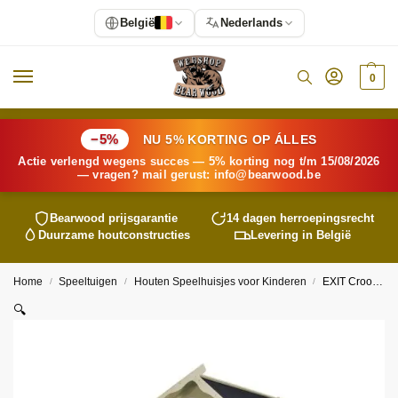
België
Nederlands
0
−5%
NU 5% KORTING OP ÁLLES
Actie verlengd wegens succes — 5% korting nog t/m 15/08/2026
— vragen? mail gerust:
info@
bearwood
.be
Bearwood
prijsgarantie
14 dagen herroepingsrecht
Duurzame houtconstructies
Levering in België
Home
Speeltuigen
Houten Speelhuisjes voor Kinderen
EXIT Crooky 300 houten speelhuis – grijsbeige
/
/
/
🔍