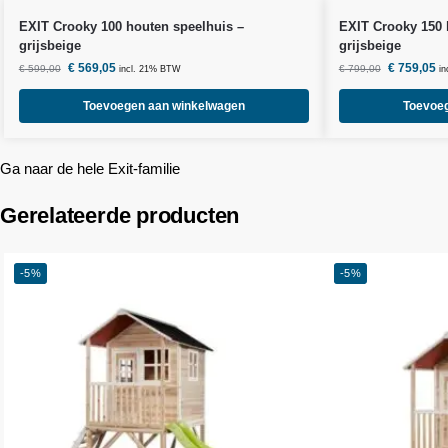
EXIT Crooky 100 houten speelhuis –
EXIT Crooky 150 
grijsbeige
grijsbeige
€
569,05
€
759,05
€
599,00
€
799,00
incl. 21% BTW
i
Toevoegen aan winkelwagen
Toevoe
Ga naar de hele Exit-familie
Gerelateerde producten
-5%
-5%