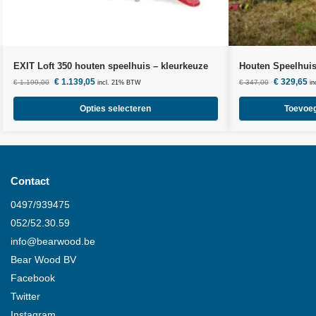
EXIT Loft 350 houten speelhuis – kleurkeuze
Houten Speelhuis
€
1.139,05
€
329,65
€
1.199,00
€
347,00
incl. 21% BTW
i
Opties selecteren
Toevoe
Contact
0497/939475
052/52.30.59
info@
bearwood
.be
Bear Wood
BV
Facebook
Twitter
Instagram