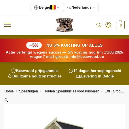
België
Nederlands
0
−5%
NU 5% KORTING OP ÁLLES
Actie verlengd wegens succes — 5% korting nog t/m 15/08/2026
— vragen? mail gerust:
info@
bearwood
.be
Bearwood
prijsgarantie
14 dagen herroepingsrecht
Duurzame houtconstructies
Levering in België
Home
Speeltuigen
Houten Speelhuisjes voor Kinderen
EXIT Crooky 350 houten speelhuis – grijsbeige
/
/
/
🔍