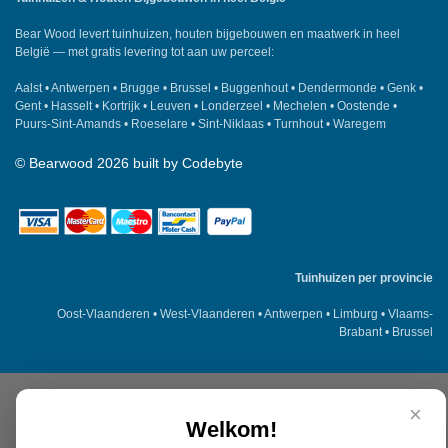
Bear Wood
levert tuinhuizen, houten bijgebouwen en maatwerk in heel
België — met gratis levering tot aan uw perceel:
Aalst
•
Antwerpen
•
Brugge
•
Brussel
•
Buggenhout
•
Dendermonde
•
Genk
•
Gent
•
Hasselt
•
Kortrijk
•
Leuven
•
Londerzeel
•
Mechelen
•
Oostende
•
Puurs-Sint-Amands
•
Roeselare
•
Sint-Niklaas
•
Turnhout
•
Waregem
©
Bearwood
2026 built by
Codebyte
Tuinhuizen per provincie
Oost-Vlaanderen
•
West-Vlaanderen
•
Antwerpen
•
Limburg
•
Vlaams-
Brabant
•
Brussel
×
Welkom!