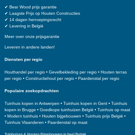
✔
Bear Wood
prijs garantie
✔
Laagste Prijs op Houten Constructies
✔
14 dagen herroepingsrecht
✔
Levering in België
Meer over onze prijsgarantie
Leveren in andere landen!
Diensten per regio
Houthandel per regio
•
Gevelbekleding per regio
•
Houten terras
per regio
•
Constructiehout per regio
•
Paardenstal per regio
Populaire zoekopdrachten
Tuinhuis kopen in Antwerpen
•
Tuinhuis kopen in Gent
•
Tuinhuis
kopen in Brugge
•
Goedkope tuinhuizen België
•
Tuinhuis op maat
•
Modern tuinhuis
•
Houten bijgebouwen
•
Tuinhuis prijs België
•
Tuinhuis Vlaanderen
•
Paardenstal op maat
Tuinhuizen & Houten Bijgebouwen in heel België