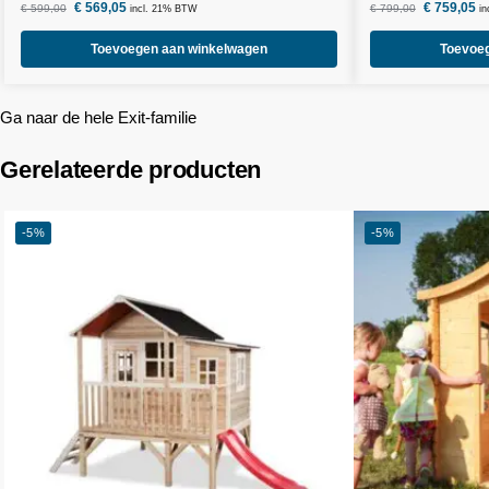
€
569,05
€
759,05
€
599,00
€
799,00
incl. 21% BTW
i
Toevoegen aan winkelwagen
Toevoe
Ga naar de hele Exit-familie
Gerelateerde producten
-5%
-5%