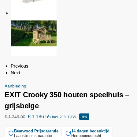
Previous
Next
Aanbieding!
EXIT Crooky 350 houten speelhuis –
grijsbeige
€
1.186,55
€
1.249,00
incl. 21% BTW
-5%
Bearwood
Prijsgarantie
14 dagen bedenktijd
Laagste prijs garantie
Herroepingsrecht