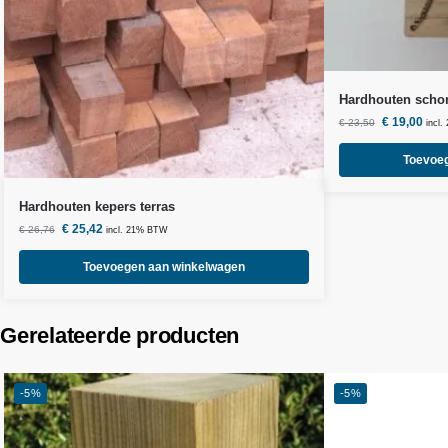
Hardhouten schom
€
19,00
€
23,50
incl
Toevoe
Hardhouten kepers terras
€
25,42
€
26,76
incl. 21% BTW
Toevoegen aan winkelwagen
Gerelateerde producten
-5%
-5%