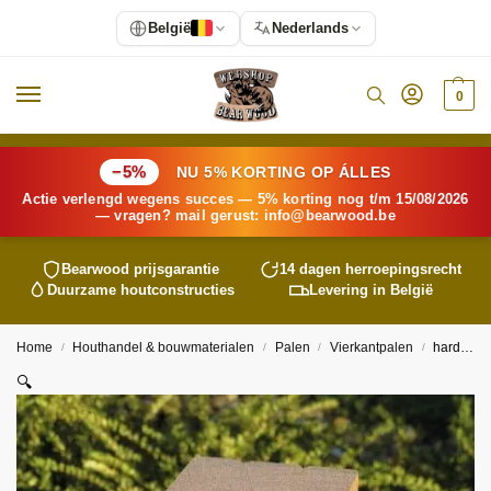
België
Nederlands
0
−5%
NU 5% KORTING OP ÁLLES
Actie verlengd wegens succes — 5% korting nog t/m 15/08/2026
— vragen? mail gerust:
info@
bearwood
.be
Bearwood
prijsgarantie
14 dagen herroepingsrecht
Duurzame houtconstructies
Levering in België
Home
Houthandel & bouwmaterialen
Palen
Vierkantpalen
hardhouten paal gepunt 7x7cm
/
/
/
/
🔍