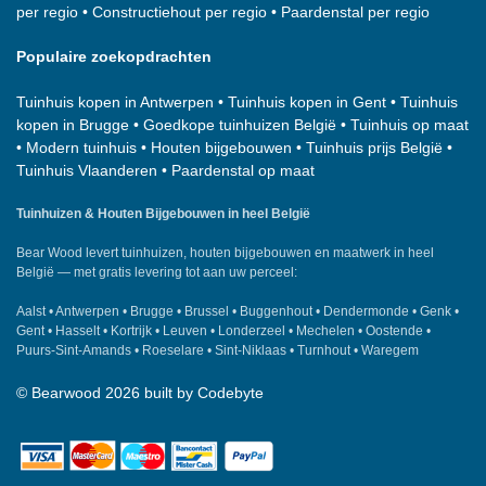
per regio
•
Constructiehout per regio
•
Paardenstal per regio
Populaire zoekopdrachten
Tuinhuis kopen in Antwerpen
•
Tuinhuis kopen in Gent
•
Tuinhuis
kopen in Brugge
•
Goedkope tuinhuizen België
•
Tuinhuis op maat
•
Modern tuinhuis
•
Houten bijgebouwen
•
Tuinhuis prijs België
•
Tuinhuis Vlaanderen
•
Paardenstal op maat
Tuinhuizen & Houten Bijgebouwen in heel België
Bear Wood
levert tuinhuizen, houten bijgebouwen en maatwerk in heel
België — met gratis levering tot aan uw perceel:
Aalst
•
Antwerpen
•
Brugge
•
Brussel
•
Buggenhout
•
Dendermonde
•
Genk
•
Gent
•
Hasselt
•
Kortrijk
•
Leuven
•
Londerzeel
•
Mechelen
•
Oostende
•
Puurs-Sint-Amands
•
Roeselare
•
Sint-Niklaas
•
Turnhout
•
Waregem
©
Bearwood
2026 built by
Codebyte