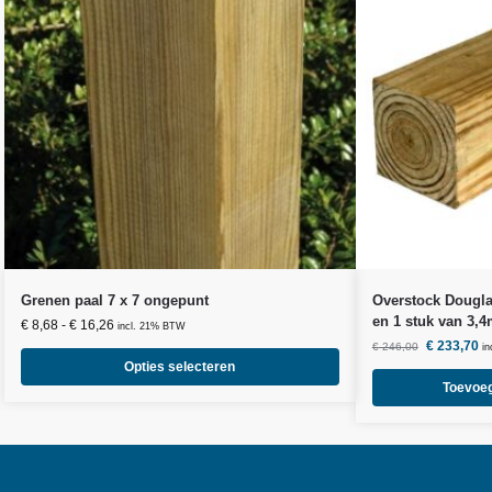
Grenen paal 7 x 7 ongepunt
Overstock Dougla
en 1 stuk van 3,
€
8,68
-
€
16,26
incl. 21% BTW
€
233,70
€
246,00
i
Opties selecteren
Toevoe