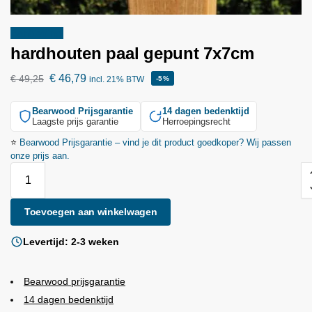
Aanbieding!
hardhouten paal gepunt 7x7cm
€
46,79
€
49,25
incl. 21% BTW
-5%
Bearwood
Prijsgarantie
14 dagen bedenktijd
Laagste prijs garantie
Herroepingsrecht
⭐
Bearwood
Prijsgarantie – vind je dit product goedkoper? Wij passen
onze prijs aan.
Toevoegen aan winkelwagen
Levertijd: 2-3 weken
Bearwood
prijsgarantie
14 dagen bedenktijd