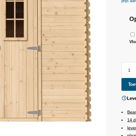
prijs aa
Op
Vl
Toe
Leve
Bea
14 d
leve
plaa