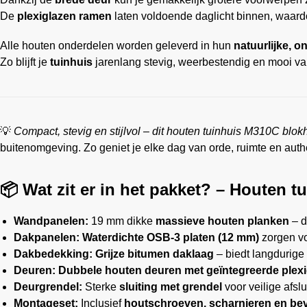
De
plexiglazen ramen
laten voldoende daglicht binnen, waardo
Alle houten onderdelen worden geleverd in hun
natuurlijke, 
Zo blijft je
tuinhuis
jarenlang stevig, weerbestendig en mooi van
💡
Compact, stevig en stijlvol – dit houten tuinhuis M310C blokh
buitenomgeving. Zo geniet je elke dag van orde, ruimte en aut
📦 Wat zit er in het pakket? – Houten 
Wandpanelen:
19 mm dikke
massieve houten planken
– d
Dakpanelen:
Waterdichte OSB-3 platen (12 mm)
zorgen vo
Dakbedekking:
Grijze bitumen daklaag
– biedt langdurig
Deuren:
Dubbele houten deuren met geïntegreerde plex
Deurgrendel:
Sterke
sluiting met grendel
voor veilige afslu
Montageset:
Inclusief
houtschroeven, scharnieren en bev