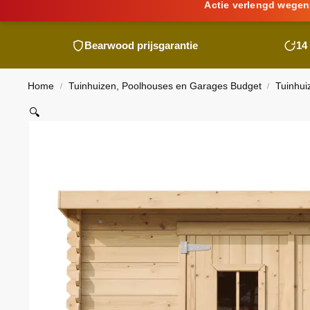
Actie verlengd wegen
Bearwood
prijsgarantie
14
Home
Tuinhuizen, Poolhouses en Garages Budget
Tuinhui
/
/
🔍