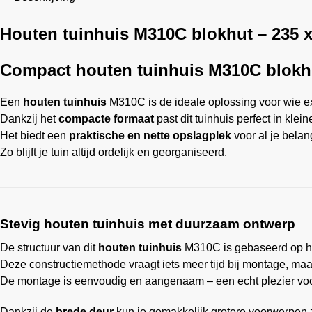
Houten tuinhuis M310C blokhut – 235 x
Compact houten tuinhuis M310C blokhut
Een
houten tuinhuis
M310C is de ideale oplossing voor wie ex
Dankzij het
compacte formaat
past dit tuinhuis perfect in klei
Het biedt een
praktische en nette opslagplek
voor al je belan
Zo blijft je tuin altijd ordelijk en georganiseerd.
Stevig houten tuinhuis met duurzaam ontwerp
De structuur van dit
houten tuinhuis
M310C is gebaseerd op 
Deze constructiemethode vraagt iets meer tijd bij montage, maa
De montage is eenvoudig en aangenaam – een echt plezier vo
Dankzij de
brede deur
kun je gemakkelijk grotere voorwerpen z