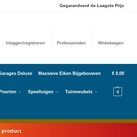
Gegarandeerd de Laagste Prijs
Inloggen/registreren
Professionelen
Winkelwagen
Garages Deluxe
Massieve Eiken Bijgebouwen
€
0,00
Poorten
Speeltuigen
Tuinmeubels
0
k product