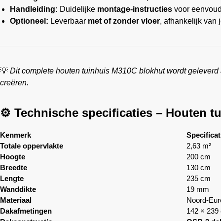
Handleiding:
Duidelijke
montage-instructies
voor eenvoud
Optioneel:
Leverbaar
met of zonder vloer
, afhankelijk van
💡
Dit complete houten tuinhuis M310C blokhut wordt geleverd a
creëren.
⚙️ Technische specificaties – Houten t
Kenmerk
Specificat
Totale oppervlakte
2,63 m²
Hoogte
200 cm
Breedte
130 cm
Lengte
235 cm
Wanddikte
19 mm
Materiaal
Noord-Eu
Dakafmetingen
142 × 239