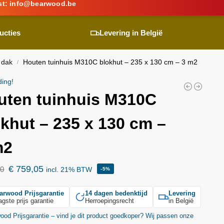
st:
info@
bearwood
.be
ucties
Levering in België
 dak
Houten tuinhuis M310C blokhut – 235 x 130 cm – 3 m2
/
ding!
uten tuinhuis M310C
khut – 235 x 130 cm –
m2
€
759,05
00
incl. 21% BTW
-5%
arwood
Prijsgarantie
14 dagen bedenktijd
Levering
agste prijs garantie
Herroepingsrecht
in België
wood
Prijsgarantie – vind je dit product goedkoper? Wij passen onze