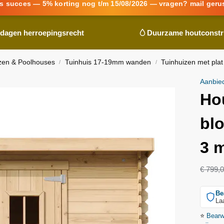
s succes — 5% korting nog t/m 15/08/2026 — vragen? mail geru
 dagen herroepingsrecht
Duurzame houtconstr
zen & Poolhouses
Tuinhuis 17-19mm wanden
Tuinhuizen met plat
/
/
Aanbie
Ho
blo
3 
€
799,
Be
La
⭐
Bear