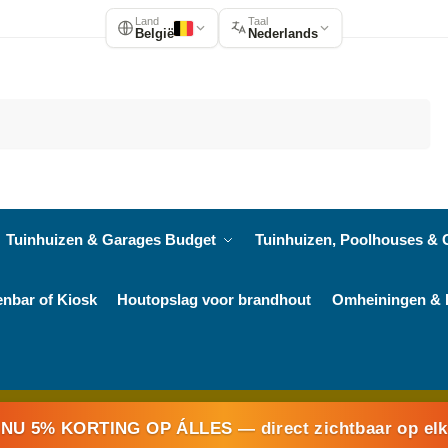
Land
Taal
België
Nederlands
Zoeken
Tuinhuizen & Garages Budget
Tuinhuizen, Poolhouses & 
enbar of Kiosk
Houtopslag voor brandhout
Omheiningen & 
NU 5% KORTING OP ÁLLES
— direct zichtbaar op el