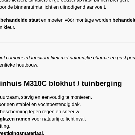
or de binnenruimte licht en uitnodigend aanvoelt.
onbehandelde staat
en moeten vóór montage worden
behandel
 kleur.
ut combineert functionaliteit met natuurlijke charme en past per
hentieke houtbouw.
tuinhuis M310C blokhut / tuinberging
uurzaam, stevig en eenvoudig te monteren.
or een stabiel en vochtbestendig dak.
e bescherming tegen regen en sneeuw.
iglazen ramen
voor natuurlijke lichtinval.
iting.
estigingsmateriaal
.