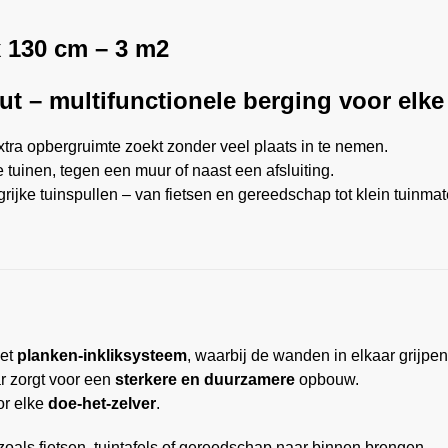
 130 cm – 3 m2
 – multifunctionele berging voor elke
tra opbergruimte zoekt zonder veel plaats in te nemen.
ne tuinen, tegen een muur of naast een afsluiting.
grijke tuinspullen – van fietsen en gereedschap tot klein tuinma
het
planken-inkliksysteem
, waarbij de wanden in elkaar grijpen
r zorgt voor een
sterkere en duurzamere
opbouw.
or elke
doe-het-zelver
.
oals fietsen, tuintafels of gereedschap naar binnen brengen.