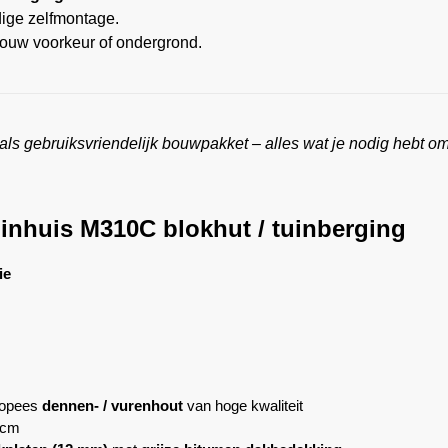
ige zelfmontage.
 jouw voorkeur of ondergrond.
ls gebruiksvriendelijk bouwpakket – alles wat je nodig hebt om 
uinhuis M310C blokhut / tuinberging
ie
ropees
dennen- / vurenhout
van hoge kwaliteit
 cm