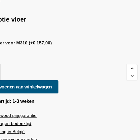
n.
tie vloer
oer voor M310
(+
€
157,00
)
voegen aan winkelwagen
rtijd: 1-3 weken
rwood
prijsgarantie
agen bedenktijd
ring in België
tsingsvoorwaarden