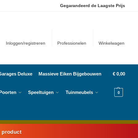
Gegarandeerd de Laagste Prijs
Inloggen/registreren
Professionelen
Winkelwagen
Garages Deluxe
Massieve Eiken Bijgebouwen
€
0,00
Poorten
Speeltuigen
Tuinmeubels
0
k product