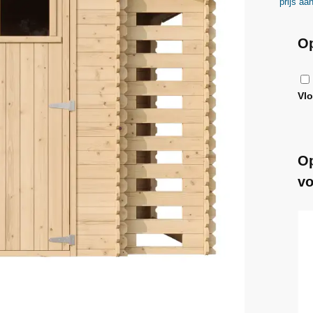
prijs aa
Op
Vl
Op
vo