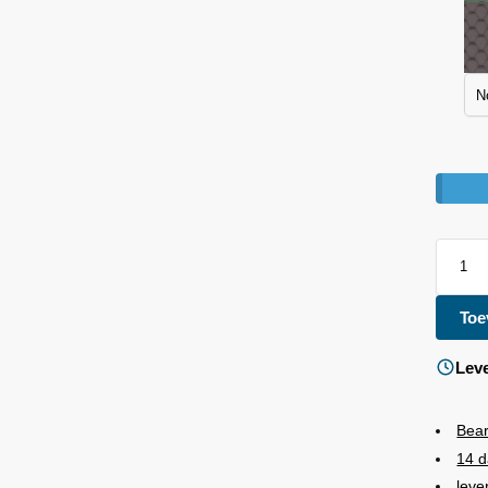
Toe
Leve
Bea
14 d
leve