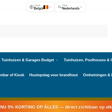
Land
Taal
België
Nederlands
Zoeken
Tuinhuizen & Garages Budget
Tuinhuizen, Poolhouses & 
enbar of Kiosk
Houtopslag voor brandhout
Omheiningen & 
NU 5% KORTING OP ÁLLES
— direct zichtbaar op el