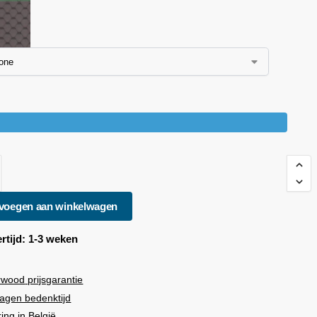
voegen aan winkelwagen
rtijd: 1-3 weken
rwood
prijsgarantie
agen bedenktijd
ring in België