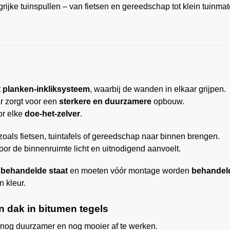
grijke tuinspullen – van fietsen en gereedschap tot klein tuinma
t
planken-inkliksysteem
, waarbij de wanden in elkaar grijpen.
r zorgt voor een
sterkere en duurzamere
opbouw.
or elke
doe-het-zelver
.
oals fietsen, tuintafels of gereedschap naar binnen brengen.
or de binnenruimte licht en uitnodigend aanvoelt.
onbehandelde staat
en moeten vóór montage worden
behandel
 kleur.
n dak in bitumen tegels
s nog duurzamer en nog mooier af te werken.