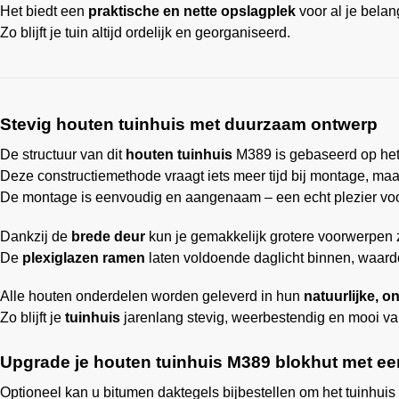
Het biedt een
praktische en nette opslagplek
voor al je belan
Zo blijft je tuin altijd ordelijk en georganiseerd.
Stevig houten tuinhuis met duurzaam ontwerp
De structuur van dit
houten tuinhuis
M389 is gebaseerd op he
Deze constructiemethode vraagt iets meer tijd bij montage, maa
De montage is eenvoudig en aangenaam – een echt plezier vo
Dankzij de
brede deur
kun je gemakkelijk grotere voorwerpen z
De
plexiglazen ramen
laten voldoende daglicht binnen, waardo
Alle houten onderdelen worden geleverd in hun
natuurlijke, 
Zo blijft je
tuinhuis
jarenlang stevig, weerbestendig en mooi van
Upgrade je houten tuinhuis M389 blokhut met ee
Optioneel kan u bitumen daktegels bijbestellen om het tuinhui