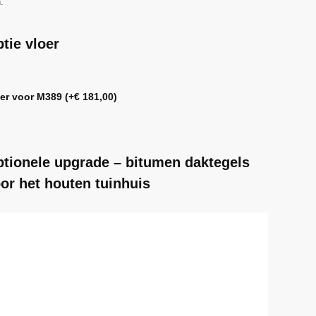
n.
tie vloer
oer voor M389
(+
€
181,00
)
tionele upgrade – bitumen daktegels
or het houten tuinhuis