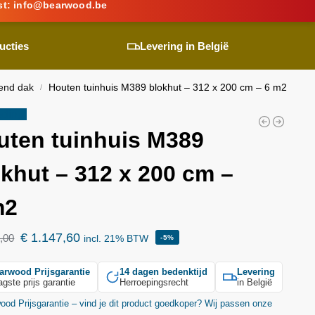
st:
info@
bearwood
.be
ucties
Levering in België
lend dak
Houten tuinhuis M389 blokhut – 312 x 200 cm – 6 m2
/
ding!
uten tuinhuis M389
khut – 312 x 200 cm –
m2
€
1.147,60
,00
incl. 21% BTW
-5%
arwood
Prijsgarantie
14 dagen bedenktijd
Levering
agste prijs garantie
Herroepingsrecht
in België
wood
Prijsgarantie – vind je dit product goedkoper? Wij passen onze