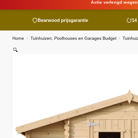
Actie verlengd wegen
Bearwood
prijsgarantie
14
Home
Tuinhuizen, Poolhouses en Garages Budget
Tuinhui
/
/
🔍