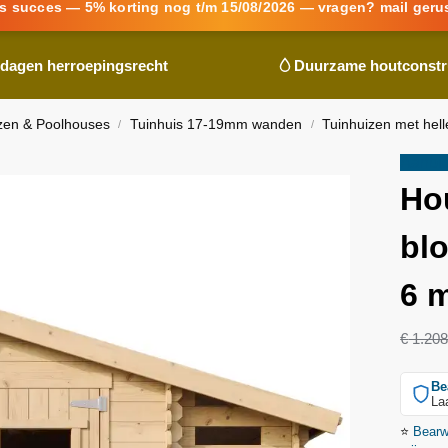
s succes — 5% korting nog t/m 15/08/2026 — vragen? mail geru
 dagen herroepingsrecht
Duurzame houtconstr
zen & Poolhouses
Tuinhuis 17-19mm wanden
Tuinhuizen met hel
/
/
Aanbie
Ho
blo
6 
€
1.208
Be
La
⭐
Bear