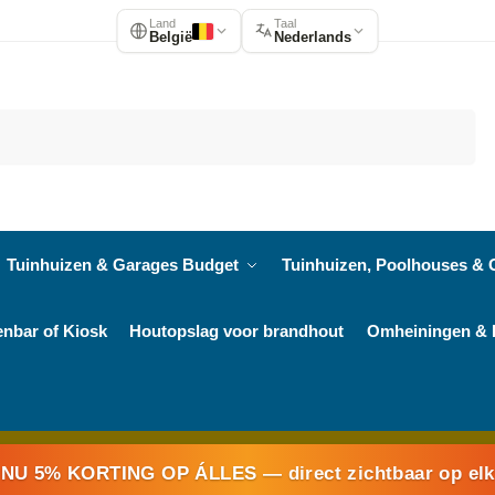
Land
Taal
België
Nederlands
Zoeken
Tuinhuizen & Garages Budget
Tuinhuizen, Poolhouses & 
enbar of Kiosk
Houtopslag voor brandhout
Omheiningen & 
NU 5% KORTING OP ÁLLES
— direct zichtbaar op el