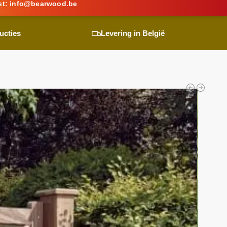
st:
info@
bearwood
.be
ucties
Levering in België