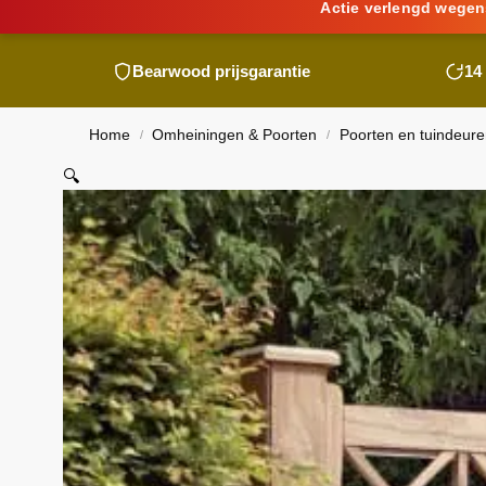
Actie verlengd wegen
Bearwood
prijsgarantie
14
Home
Omheiningen & Poorten
Poorten en tuindeure
/
/
🔍