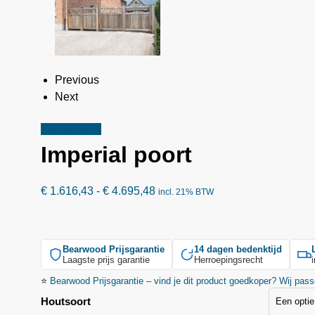
Previous
Next
Aanbieding!
Imperial poort
€
1.616,43
-
€
4.695,48
incl. 21% BTW
Bearwood
Prijsgarantie
14 dagen bedenktijd
Laagste prijs garantie
Herroepingsrecht
⭐
Bearwood
Prijsgarantie – vind je dit product goedkoper? Wij pass
Houtsoort