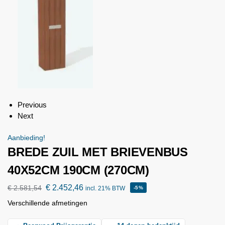
Previous
Next
Aanbieding!
BREDE ZUIL MET BRIEVENBUS
40X52CM 190CM (270CM)
€
2.452,46
€
2.581,54
incl. 21% BTW
-5%
Verschillende afmetingen