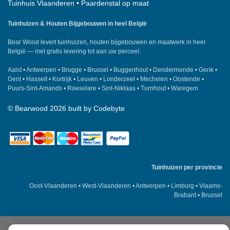
Tuinhuis Vlaanderen
•
Paardenstal op maat
Tuinhuizen & Houten Bijgebouwen in heel België
Bear Wood
levert tuinhuizen, houten bijgebouwen en maatwerk in heel
België — met gratis levering tot aan uw perceel:
Aalst
•
Antwerpen
•
Brugge
•
Brussel
•
Buggenhout
•
Dendermonde
•
Genk
•
Gent
•
Hasselt
•
Kortrijk
•
Leuven
•
Londerzeel
•
Mechelen
•
Oostende
•
Puurs-Sint-Amands
•
Roeselare
•
Sint-Niklaas
•
Turnhout
•
Waregem
©
Bearwood
2026 built by
Codebyte
Tuinhuizen per provincie
Oost-Vlaanderen
•
West-Vlaanderen
•
Antwerpen
•
Limburg
•
Vlaams-
Brabant
•
Brussel