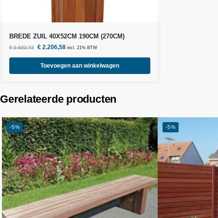
BREDE ZUIL 40X52CM 190CM (270CM)
€
2.206,58
€
2.322,72
incl. 21% BTW
Toevoegen aan winkelwagen
Gerelateerde producten
-5%
-5%