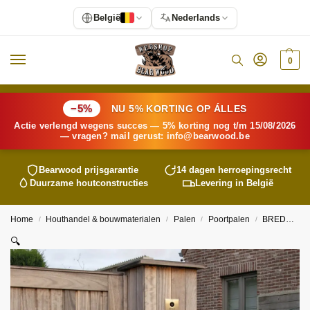
België
Nederlands
0
−5%
NU 5% KORTING OP ÁLLES
Actie verlengd wegens succes — 5% korting nog t/m 15/08/2026
— vragen? mail gerust:
info@
bearwood
.be
Bearwood
prijsgarantie
14 dagen herroepingsrecht
Duurzame houtconstructies
Levering in België
Home
Houthandel & bouwmaterialen
Palen
Poortpalen
BREDE ZUIL MET BRIEVENBUS 40X52CM 190CM (270CM)
/
/
/
/
🔍