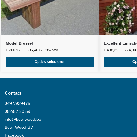
Model Brussel
Excellent tuinsc
€
760,97
-
€
895,46
€
498,25
-
€
774,93
incl. 21% BTW
Opties selecteren
Op
Contact
0497/939475
052/52.30.59
info@
bearwood
.be
Bear Wood
BV
Facebook