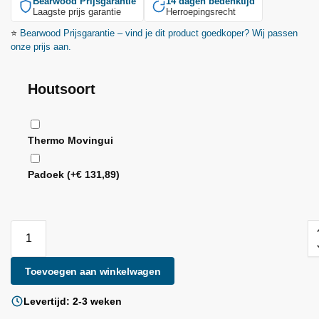
Bearwood
Prijsgarantie
14 dagen bedenktijd
Laagste prijs garantie
Herroepingsrecht
⭐
Bearwood
Prijsgarantie – vind je dit product goedkoper? Wij passen
onze prijs aan.
Houtsoort
Thermo Movingui
Padoek
(+
€
131,89
)
Toevoegen aan winkelwagen
Levertijd: 2-3 weken