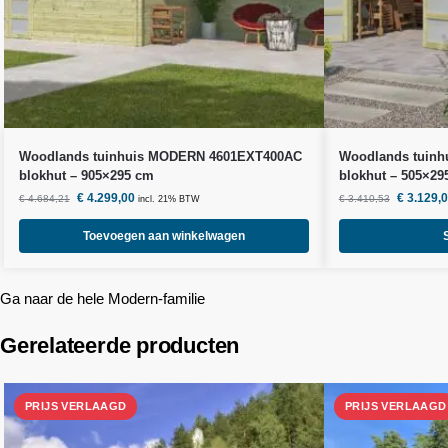
Woodlands
tuinhuis MODERN 4601EXT400AC
Woodlands
tuinh
blokhut – 905×295 cm
blokhut – 505×29
€
4.299,00
€
3.129,
€
4.684,21
€
3.410,53
incl. 21% BTW
Toevoegen aan winkelwagen
Ga naar de hele Modern-familie
Gerelateerde producten