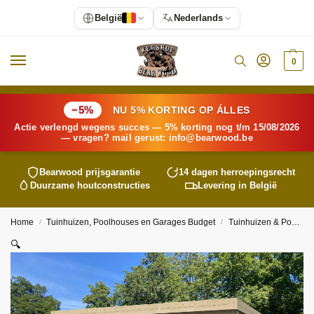
België
Nederlands
0
−5%
NU 5% KORTING OP ÁLLES
Actie verlengd wegens succes — 5% korting nog t/m 15/08/2026
— vragen? mail gerust:
info@
bearwood
.be
Bearwood
prijsgarantie
14 dagen herroepingsrecht
Duurzame houtconstructies
Levering in België
Home
Tuinhuizen, Poolhouses en Garages Budget
Tuinhuizen & Poolhouses
/
/
🔍