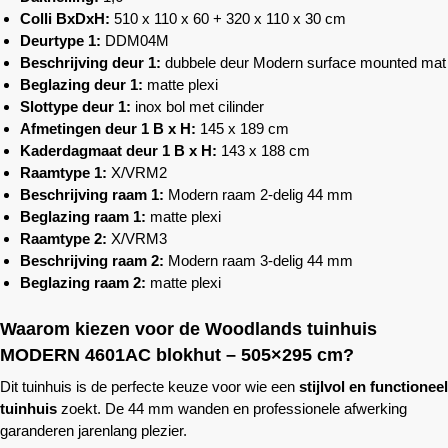
Colli BxDxH:
510 x 110 x 60 + 320 x 110 x 30 cm
Deurtype 1:
DDM04M
Beschrijving deur 1:
dubbele deur Modern surface mounted mat
Beglazing deur 1:
matte plexi
Slottype deur 1:
inox bol met cilinder
Afmetingen deur 1 B x H:
145 x 189 cm
Kaderdagmaat deur 1 B x H:
143 x 188 cm
Raamtype 1:
X/VRM2
Beschrijving raam 1:
Modern raam 2-delig 44 mm
Beglazing raam 1:
matte plexi
Raamtype 2:
X/VRM3
Beschrijving raam 2:
Modern raam 3-delig 44 mm
Beglazing raam 2:
matte plexi
Waarom kiezen voor de
Woodlands
tuinhuis
MODERN 4601AC blokhut – 505×295 cm?
Dit tuinhuis is de perfecte keuze voor wie een
stijlvol en functioneel
tuinhuis
zoekt. De 44 mm wanden en professionele afwerking
garanderen jarenlang plezier.