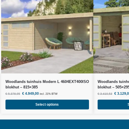
Woodlands
tuinhuis Modern L 4604EXT400ISO
Woodlands
tuinh
blokhut – 815×385
blokhut – 505×29
€
4.949,00
€
3.129,
€
5.378,95
€
3.410,53
incl. 21% BTW
Select options