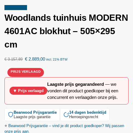
Aanbieding!
Woodlands
tuinhuis MODERN
4601AC blokhut – 505×295
cm
€
2.889,00
€
3.157,89
incl. 21% BTW
Laagste prijs gegarandeerd
— we
vonden dit product goedkoper bij een
🔽 Prijs verlaagd
concurrent en verlaagden onze prijs.
Bearwood
Prijsgarantie
14 dagen bedenktijd
Laagste prijs garantie
Herroepingsrecht
⭐
Bearwood
Prijsgarantie – vind je dit product goedkoper? Wij passen
onze prijs aan.