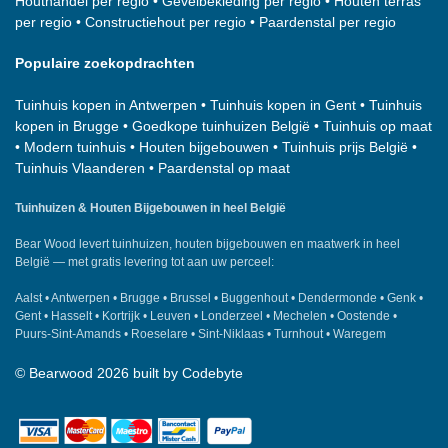
Houthandel per regio
•
Gevelbekleding per regio
•
Houten terras
per regio
•
Constructiehout per regio
•
Paardenstal per regio
Populaire zoekopdrachten
Tuinhuis kopen in Antwerpen
•
Tuinhuis kopen in Gent
•
Tuinhuis
kopen in Brugge
•
Goedkope tuinhuizen België
•
Tuinhuis op maat
•
Modern tuinhuis
•
Houten bijgebouwen
•
Tuinhuis prijs België
•
Tuinhuis Vlaanderen
•
Paardenstal op maat
Tuinhuizen & Houten Bijgebouwen in heel België
Bear Wood
levert tuinhuizen, houten bijgebouwen en maatwerk in heel
België — met gratis levering tot aan uw perceel:
Aalst
•
Antwerpen
•
Brugge
•
Brussel
•
Buggenhout
•
Dendermonde
•
Genk
•
Gent
•
Hasselt
•
Kortrijk
•
Leuven
•
Londerzeel
•
Mechelen
•
Oostende
•
Puurs-Sint-Amands
•
Roeselare
•
Sint-Niklaas
•
Turnhout
•
Waregem
©
Bearwood
2026 built by
Codebyte