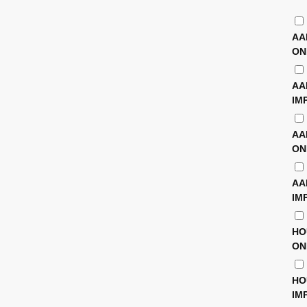
AA
ON
AA
IM
AA
ON
AA
IM
HO
ON
HO
IM