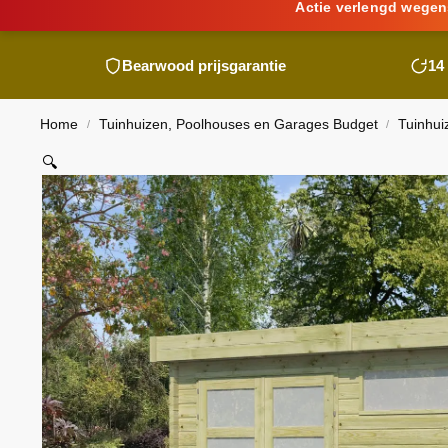
Actie verlengd wegen
Bearwood
prijsgarantie
14
Home
Tuinhuizen, Poolhouses en Garages Budget
Tuinhui
/
/
🔍