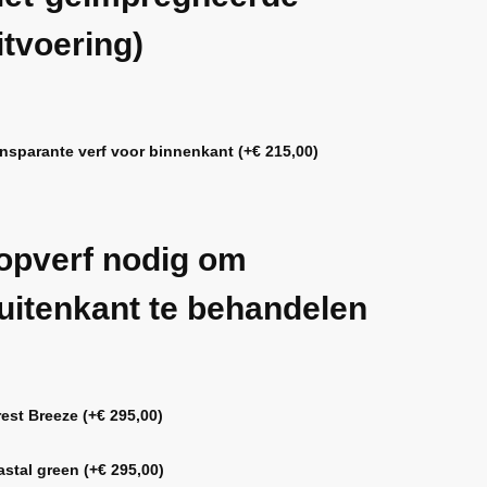
itvoering)
ansparante verf voor binnenkant
(+
€
215,00
)
opverf nodig om
uitenkant te behandelen
rest Breeze
(+
€
295,00
)
astal green
(+
€
295,00
)