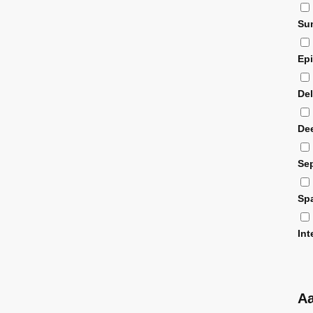
Su
Ep
De
De
Se
Sp
In
A