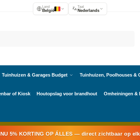
Land
Taal
België
Nederlands
Zoeken
Tuinhuizen & Garages Budget
Tuinhuizen, Poolhouses & 
enbar of Kiosk
Houtopslag voor brandhout
Omheiningen & 
NU 5% KORTING OP ÁLLES
— direct zichtbaar op el