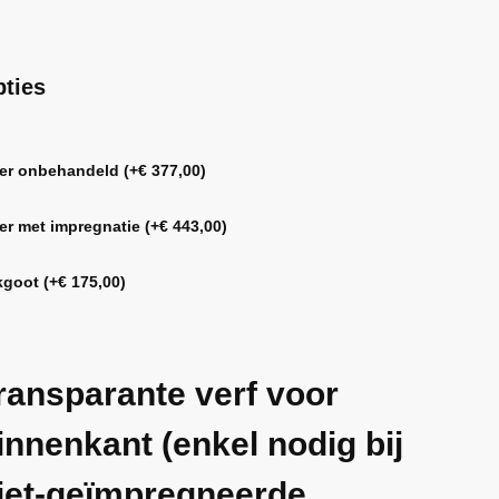
ties
oer onbehandeld
(+
€
377,00
)
oer met impregnatie
(+
€
443,00
)
kgoot
(+
€
175,00
)
ransparante verf voor
innenkant (enkel nodig bij
iet-geïmpregneerde