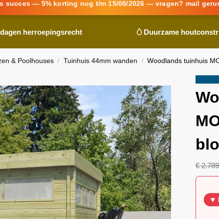
s succes — 5% korting nog t/m 15/08/2026 — vragen? mail geru
 dagen herroepingsrecht
Duurzame houtconstr
zen & Poolhouses
Tuinhuis 44mm wanden
Woodlands
tuinhuis M
/
/
Aanbie
Wo
MO
bl
€
2.789
🔽 