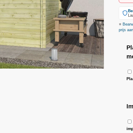
Be
La
⭐
Bear
prijs aa
Pl
mé
Pl
Im
im