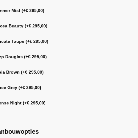
mmer Mist
(+
€
295,00
)
icea Beauty
(+
€
295,00
)
licate Taupe
(+
€
295,00
)
ep Douglas
(+
€
295,00
)
pia Brown
(+
€
295,00
)
ace Grey
(+
€
295,00
)
tense Night
(+
€
295,00
)
anbouwopties