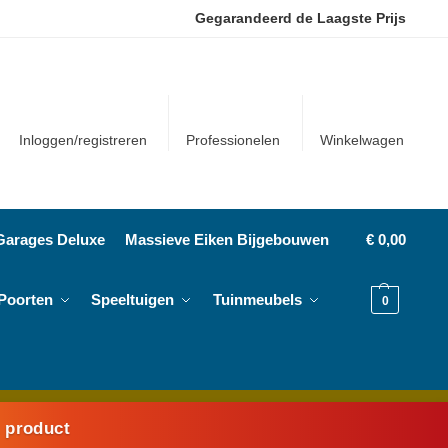
Gegarandeerd de Laagste Prijs
Inloggen/registreren
Professionelen
Winkelwagen
Garages Deluxe
Massieve Eiken Bijgebouwen
€
0,00
Poorten
Speeltuigen
Tuinmeubels
0
k product