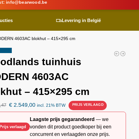
st:
info@
bearwood
.be
ucties
Levering in België
ODERN 4603AC blokhut – 415×295 cm
ding!
odlands
tuinhuis
DERN 4603AC
okhut – 415×295 cm
€
2.549,00
,47
incl. 21% BTW
Laagste prijs gegarandeerd
— we
vonden dit product goedkoper bij een
Prijs verlaagd
concurrent en verlaagden onze prijs.