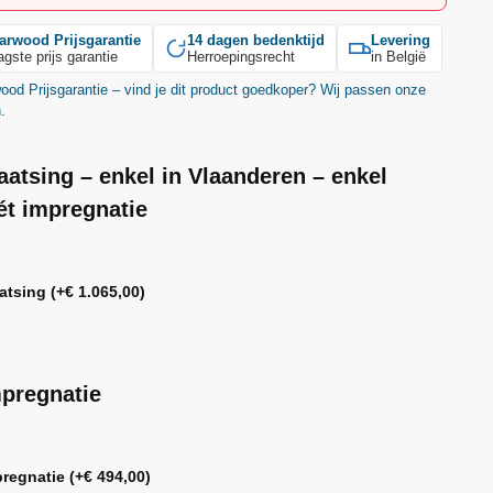
arwood
Prijsgarantie
14 dagen bedenktijd
Levering
agste prijs garantie
Herroepingsrecht
in België
wood
Prijsgarantie – vind je dit product goedkoper? Wij passen onze
n.
aatsing – enkel in Vlaanderen – enkel
t impregnatie
aatsing
(+
€
1.065,00
)
pregnatie
pregnatie
(+
€
494,00
)