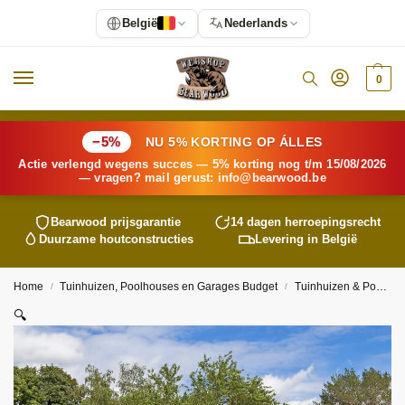
België
Nederlands
0
−5%
NU 5% KORTING OP ÁLLES
Actie verlengd wegens succes — 5% korting nog t/m 15/08/2026
— vragen? mail gerust:
info@
bearwood
.be
Bearwood
prijsgarantie
14 dagen herroepingsrecht
Duurzame houtconstructies
Levering in België
Home
Tuinhuizen, Poolhouses en Garages Budget
Tuinhuizen & Poolhouses
/
/
🔍