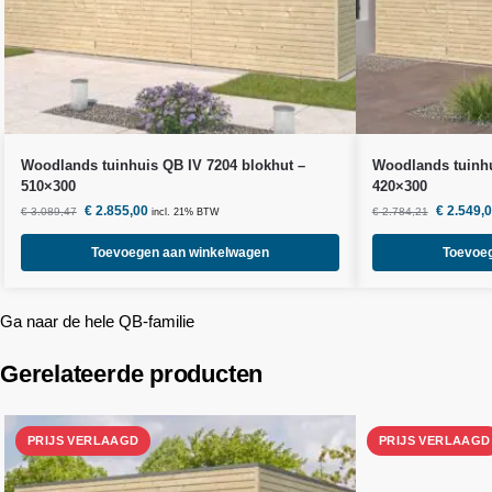
Woodlands
tuinhuis QB IV 7204 blokhut –
Woodlands
tuinhu
510×300
420×300
€
2.855,00
€
2.549,
€
3.089,47
€
2.784,21
incl. 21% BTW
Toevoegen aan winkelwagen
Toevoe
Ga naar de hele QB-familie
Gerelateerde producten