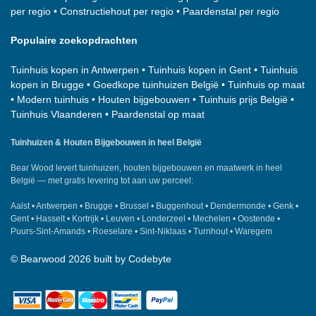
per regio
•
Constructiehout per regio
•
Paardenstal per regio
Populaire zoekopdrachten
Tuinhuis kopen in Antwerpen
•
Tuinhuis kopen in Gent
•
Tuinhuis
kopen in Brugge
•
Goedkope tuinhuizen België
•
Tuinhuis op maat
•
Modern tuinhuis
•
Houten bijgebouwen
•
Tuinhuis prijs België
•
Tuinhuis Vlaanderen
•
Paardenstal op maat
Tuinhuizen & Houten Bijgebouwen in heel België
Bear Wood
levert tuinhuizen, houten bijgebouwen en maatwerk in heel
België — met gratis levering tot aan uw perceel:
Aalst
•
Antwerpen
•
Brugge
•
Brussel
•
Buggenhout
•
Dendermonde
•
Genk
•
Gent
•
Hasselt
•
Kortrijk
•
Leuven
•
Londerzeel
•
Mechelen
•
Oostende
•
Puurs-Sint-Amands
•
Roeselare
•
Sint-Niklaas
•
Turnhout
•
Waregem
©
Bearwood
2026 built by
Codebyte