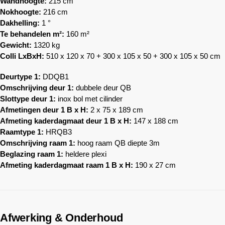
Wandhoogte:
215 cm
Nokhoogte:
216 cm
Dakhelling:
1 °
Te behandelen m²:
160 m²
Gewicht:
1320 kg
Colli LxBxH:
510 x 120 x 70 + 300 x 105 x 50 + 300 x 105 x 50 cm
Deurtype 1:
DDQB1
Omschrijving deur 1:
dubbele deur QB
Slottype deur 1:
inox bol met cilinder
Afmetingen deur 1 B x H:
2 x 75 x 189 cm
Afmeting kaderdagmaat deur 1 B x H:
147 x 188 cm
Raamtype 1:
HRQB3
Omschrijving raam 1:
hoog raam QB diepte 3m
Beglazing raam 1:
heldere plexi
Afmeting kaderdagmaat raam 1 B x H:
190 x 27 cm
Afwerking & Onderhoud