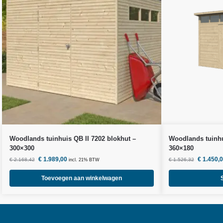
Woodlands
tuinhuis QB II 7202 blokhut –
Woodlands
tuinhu
300×300
360×180
€
1.989,00
€
1.450,
€
2.168,42
€
1.526,32
incl. 21% BTW
Toevoegen aan winkelwagen