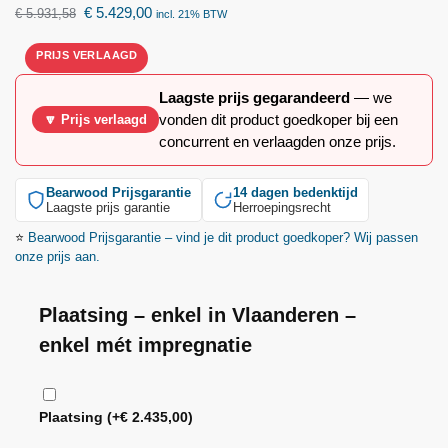
€
5.429,00
€
5.931,58
incl. 21% BTW
Laagste prijs gegarandeerd
— we
vonden dit product goedkoper bij een
🔽 Prijs verlaagd
concurrent en verlaagden onze prijs.
Bearwood
Prijsgarantie
14 dagen bedenktijd
Laagste prijs garantie
Herroepingsrecht
⭐
Bearwood
Prijsgarantie – vind je dit product goedkoper? Wij passen
onze prijs aan.
Plaatsing – enkel in Vlaanderen –
enkel mét impregnatie
Plaatsing
(+
€
2.435,00
)