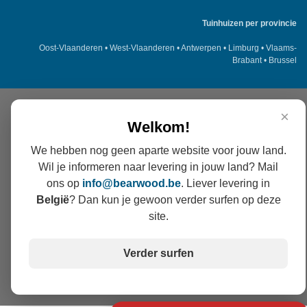
Tuinhuizen per provincie
Oost-Vlaanderen
•
West-Vlaanderen
•
Antwerpen
•
Limburg
•
Vlaams-
Brabant
•
Brussel
×
Welkom!
We hebben nog geen aparte website voor jouw land.
Wil je informeren naar levering in jouw land? Mail
ons op
info@
bearwood
.be
. Liever levering in
België
? Dan kun je gewoon verder surfen op deze
site.
Verder surfen